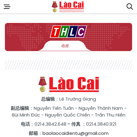
电视
广播
总编辑
：Lê Trường Giang
副总编辑
：
Nguyễn Tiến Tuấn
-
Nguyễn Thành Nam
-
Bùi Minh Đức
-
Nguyễn Quốc Chiến
-
Trần Thu Hiền
电话
：0214.3842.648
- 传真
：0214.3840.921
邮箱
：
baolaocaidientu@gmail.com